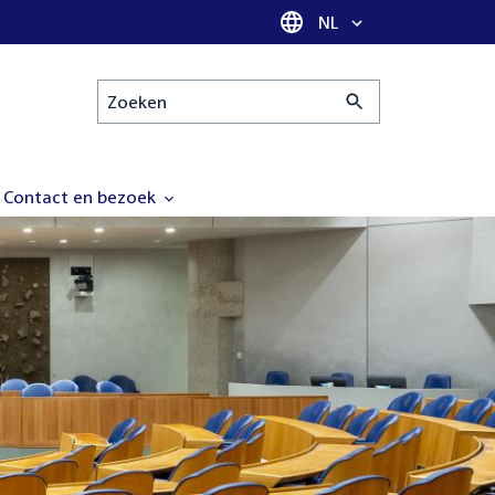
Taal selectie
NL
Zoeken
Contact en bezoek