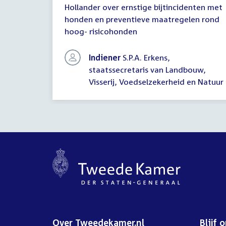
Hollander over ernstige bijtincidenten met
schriftelijke
honden en preventieve maatregelen rond
vragen
hoog- risicohonden
Indiener
S.P.A. Erkens,
staatssecretaris van Landbouw,
Visserij, Voedselzekerheid en Natuur
Over Tweedekamer.nl
Blijf 