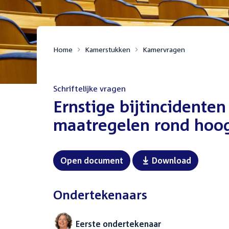
Home
Kamerstukken
Kamervragen
Schriftelijke vragen
:
Ernstige bijtincidente
maatregelen rond hoog
Open document
Download
Ondertekenaars
Eerste ondertekenaar