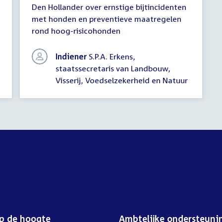
Den Hollander over ernstige bijtincidenten
(uitstel
met honden en preventieve maatregelen
antwoord)
rond hoog-risicohonden
Indiener
S.P.A. Erkens,
staatssecretaris van Landbouw,
Visserij, Voedselzekerheid en Natuur
op de hoogte
Ambtelijke ondersteuni