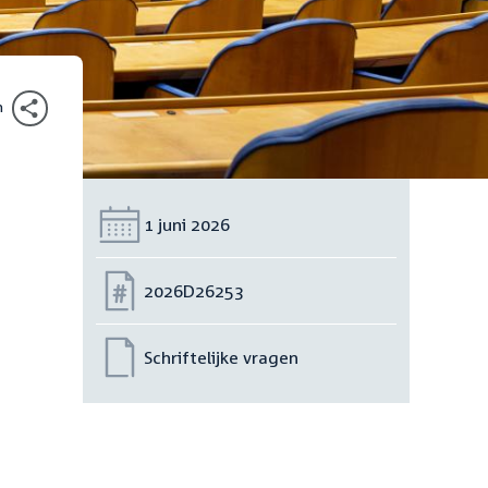
n
Datum:
1 juni 2026
Nummer:
2026D26253
Schriftelijke vragen