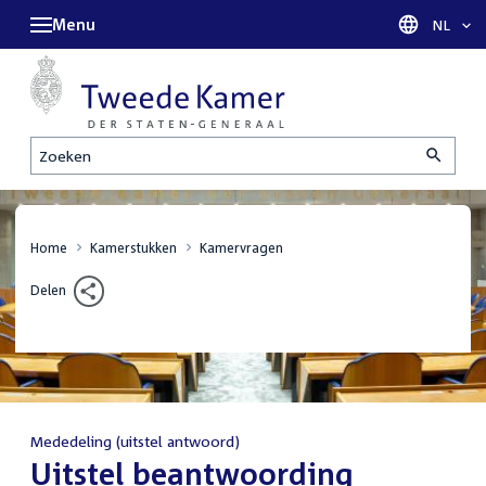
Menu
Taal sel
NL
Zoeken
Home
Kamerstukken
Kamervragen
Delen
Mededeling (uitstel antwoord)
:
Uitstel beantwoording