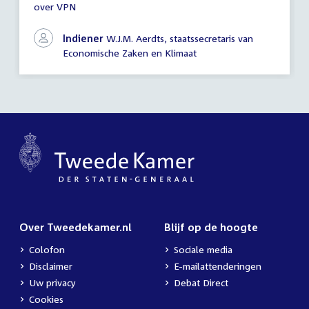
over VPN
schriftelijke
vragen
Indiener
W.J.M. Aerdts, staatssecretaris van
Economische Zaken en Klimaat
Over Tweedekamer.nl
Blijf op de hoogte
Colofon
Sociale media
Disclaimer
E-mailattenderingen
Uw privacy
Debat Direct
Cookies