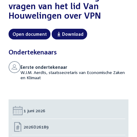
vragen van het lid Van
Houwelingen over VPN
Open document
Download
Ondertekenaars
Eerste ondertekenaar
W.J.M. Aerdts, staatssecretaris van Economische Zaken
en Klimaat
Datum:
1 juni 2026
Nummer:
2026D26189