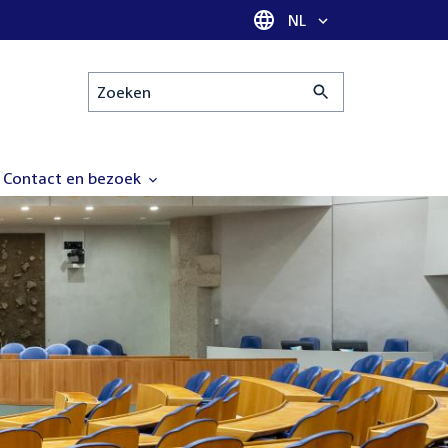
Taal selectie
NL
Zoeken
Contact en bezoek