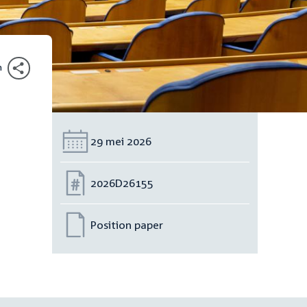
n
Datum:
29 mei 2026
Nummer:
2026D26155
Position paper