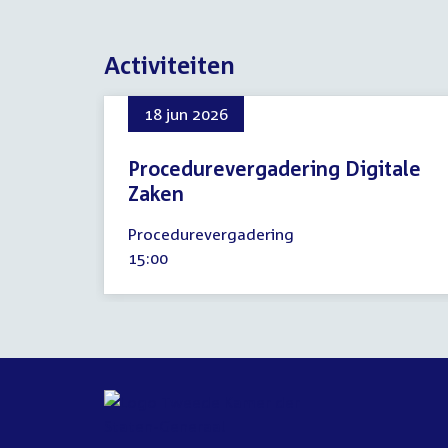
Activiteiten
18 jun 2026
Procedurevergadering Digitale
Zaken
18
Procedurevergadering
juni
Tijd
15:00
2026
activiteit: