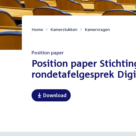
Home
Kamerstukken
Kamervragen
Position paper
:
Position paper Stichtin
rondetafelgesprek Digit
Download