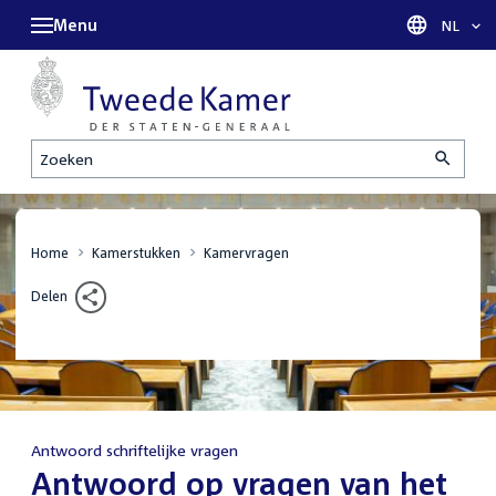
Menu
Taal sel
NL
Zoeken
Home
Kamerstukken
Kamervragen
Delen
Antwoord schriftelijke vragen
:
Antwoord op vragen van het