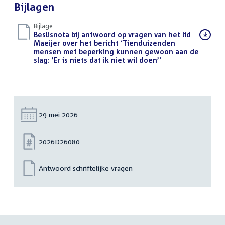
Bijlagen
Bijlage
Download
Beslisnota bij antwoord op vragen van het lid
bestand:
Maeijer over het bericht ‘Tienduizenden
mensen met beperking kunnen gewoon aan de
slag: ’Er is niets dat ik niet wil doen’'
(PDF)
Datum:
29 mei 2026
Nummer:
2026D26080
Antwoord schriftelijke vragen