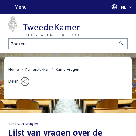
Menu
Taal sel
NL
Zoeken
Home
Kamerstukken
Kamervragen
Delen
Lijst van vragen
:
Lijst van vragen over de