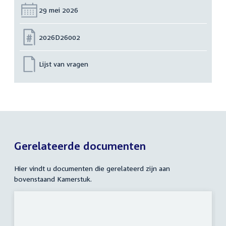
Datum:
29 mei 2026
Nummer:
2026D26002
Lijst van vragen
Gerelateerde documenten
Hier vindt u documenten die gerelateerd zijn aan
bovenstaand Kamerstuk.