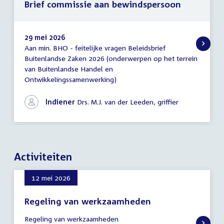
Brief commissie aan bewindspersoon
29 mei 2026
Aan min. BHO - feitelijke vragen Beleidsbrief
Brief
Buitenlandse Zaken 2026 (onderwerpen op het terrein
commissie
van Buitenlandse Handel en
aan
bewindspersoon
Ontwikkelingssamenwerking)
Indiener
Drs. M.J. van der Leeden, griffier
Activiteiten
12 mei 2026
Regeling van werkzaamheden
12
Regeling van werkzaamheden
mei