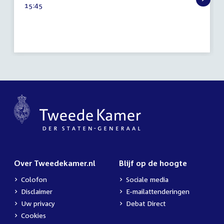
Tijd
15:45
2026
activiteit:
Over Tweedekamer.nl
Blijf op de hoogte
Colofon
Sociale media
Disclaimer
E-mailattenderingen
Uw privacy
Debat Direct
Cookies