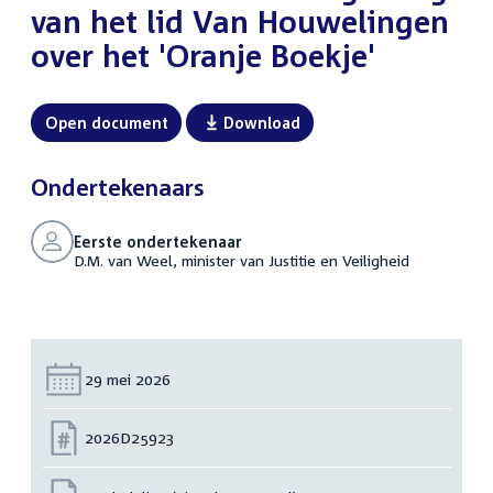
van het lid Van Houwelingen
over het 'Oranje Boekje'
Open document
Download
Ondertekenaars
Eerste ondertekenaar
D.M. van Weel, minister van Justitie en Veiligheid
Datum:
29 mei 2026
Nummer:
2026D25923