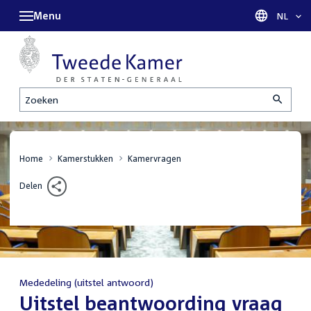
Menu
Taal sel
NL
Zoeken
Home
Kamerstukken
Kamervragen
Delen
Mededeling (uitstel antwoord)
:
Uitstel beantwoording vraag