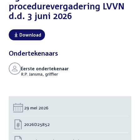
procedurevergadering LVVN
d.d. 3 juni 2026
Download
Ondertekenaars
Eerste ondertekenaar
R.P. Jansma, griffier
Datum:
29 mei 2026
Nummer:
2026D25852