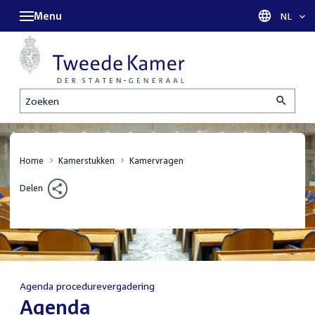
Menu
Taal sel
NL
Zoeken
Home
Kamerstukken
Kamervragen
Delen
Agenda procedurevergadering
:
Agenda