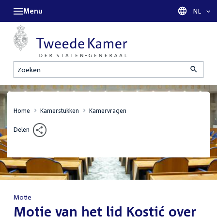
Menu
Taal sel
NL
Zoeken
Home
Kamerstukken
Kamervragen
Delen
Motie
:
Motie van het lid Kostić over