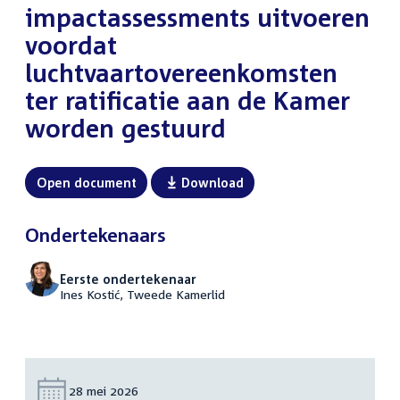
impactassessments uitvoeren
voordat
luchtvaartovereenkomsten
ter ratificatie aan de Kamer
worden gestuurd
Open document
Download
Ondertekenaars
Eerste ondertekenaar
Ines Kostić, Tweede Kamerlid
Datum:
28 mei 2026