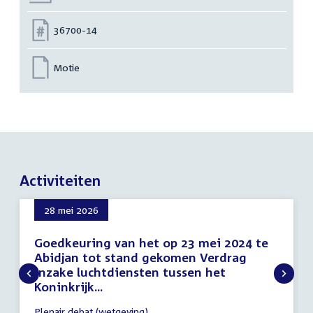
Nummer:
36700-14
Motie
Activiteiten
28 mei 2026
Goedkeuring van het op 23 mei 2024 te
Abidjan tot stand gekomen Verdrag
inzake luchtdiensten tussen het
Koninkrijk...
28
Plenair debat (wetgeving)