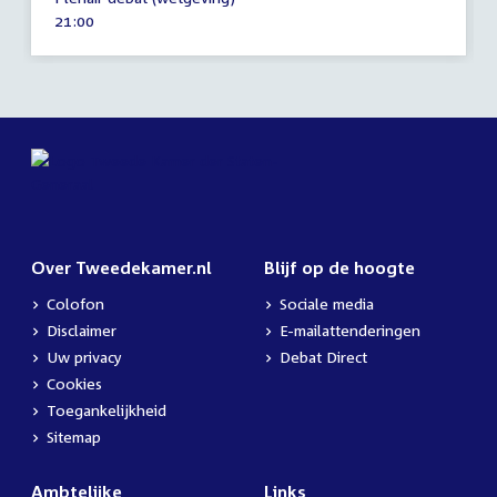
mei
Tijd
21:00
2026
activiteit:
Over Tweedekamer.nl
Blijf op de hoogte
Colofon
Sociale media
Disclaimer
E-mailattenderingen
Uw privacy
Debat Direct
Cookies
Toegankelijkheid
Sitemap
Ambtelijke
Links