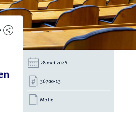
n
Datum:
28 mei 2026
en
Nummer:
36700-13
Motie