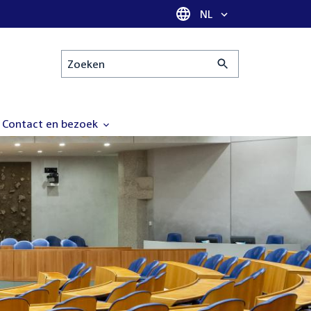
Taal selectie
NL
Zoeken
Contact en bezoek