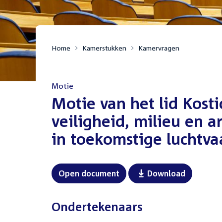
Home
Kamerstukken
Kamervragen
Motie
:
Motie van het lid Kost
veiligheid, milieu en
in toekomstige luchtva
Open document
Download
Ondertekenaars