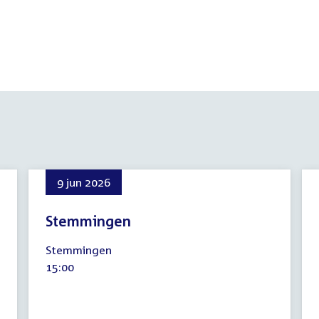
9 jun 2026
Stemmingen
9
Stemmingen
juni
Tijd
15:00
2026
activiteit: