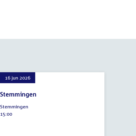
16 jun 2026
Stemmingen
16
Stemmingen
juni
Tijd
15:00
2026
activiteit: