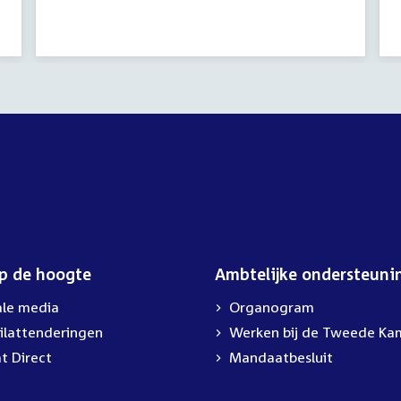
op de hoogte
Ambtelijke ondersteuni
ale media
Organogram
ilattenderingen
External
Werken bij de Tweede Ka
link:
t Direct
Mandaatbesluit