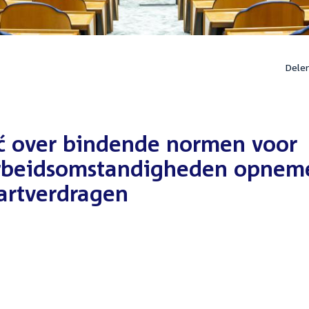
Dele
ić over bindende normen voor
 arbeidsomstandigheden opnem
artverdragen