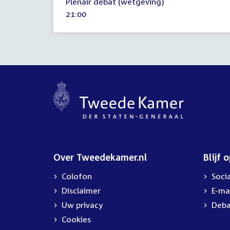
Plenair debat (wetgeving)
mei
Tijd
21:00
2026
activiteit:
Over Tweedekamer.nl
Blijf 
Colofon
Soci
Disclaimer
E-ma
Uw privacy
Deba
Cookies