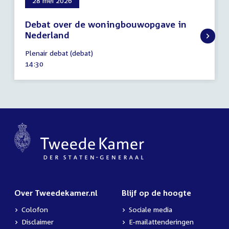
28 mei 2026
Debat over de woningbouwopgave in
Nederland
28
Plenair debat (debat)
mei
Tijd
14:30
2026
activiteit:
Over Tweedekamer.nl
Blijf op de hoogte
Colofon
Sociale media
Disclaimer
E-mailattenderingen