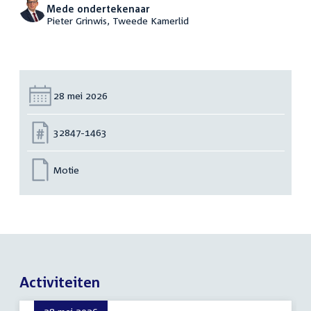
Mede ondertekenaar
Pieter Grinwis, Tweede Kamerlid
Datum:
28 mei 2026
Nummer:
32847-1463
Motie
Activiteiten