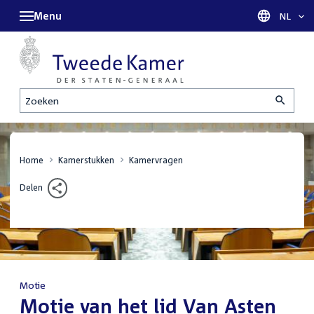
Menu
Taal sel
NL
Zoeken
Home
Kamerstukken
Kamervragen
Delen
Motie
:
Motie van het lid Van Asten