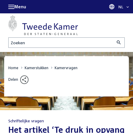
Menu
Taal sel
NL
Zoeken
Home
Kamerstukken
Kamervragen
Delen
Schriftelijke vragen
:
Het artikel ‘Te druk in opvang