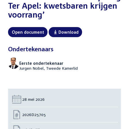
Ter Apel: kwetsbaren krijgen
voorrang’
Open document
Download
Ondertekenaars
Eerste ondertekenaar
Jurgen Nobel, Tweede Kamerlid
Datum:
28 mei 2026
Nummer:
2026D25705