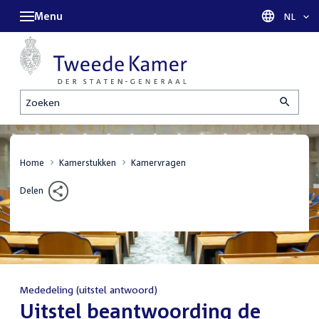
Menu
Taal sel
NL
Zoeken
Home
Kamerstukken
Kamervragen
Delen
Mededeling (uitstel antwoord)
:
Uitstel beantwoording de