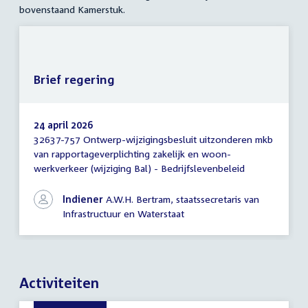
bovenstaand Kamerstuk.
Brief regering
24 april 2026
32637-757 Ontwerp-wijzigingsbesluit uitzonderen mkb
Brief
van rapportageverplichting zakelijk en woon-
regering
werkverkeer (wijziging Bal) - Bedrijfslevenbeleid
Indiener
A.W.H. Bertram, staatssecretaris van
Infrastructuur en Waterstaat
Activiteiten