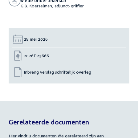
Mede ondertekenaar
G.B. Koerselman, adjunct-griffier
Datum:
28 mei 2026
Nummer:
2026D25666
Inbreng verslag schriftelijk overleg
Gerelateerde documenten
Hier vindt u documenten die gerelateerd zijn aan