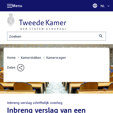
Menu
Taal sel
NL
Zoeken
Home
Kamerstukken
Kamervragen
Delen
Inbreng verslag schriftelijk overleg
:
Inbreng verslag van een