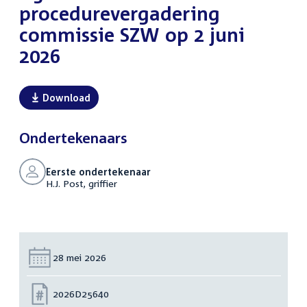
procedurevergadering
commissie SZW op 2 juni
2026
Download
Ondertekenaars
Eerste ondertekenaar
H.J. Post, griffier
Datum:
28 mei 2026
Nummer:
2026D25640