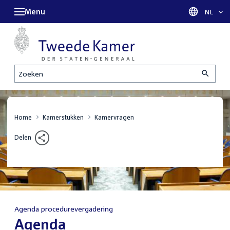
Menu
Taal sel
NL
Zoeken
Home
Kamerstukken
Kamervragen
Delen
Agenda procedurevergadering
:
Agenda