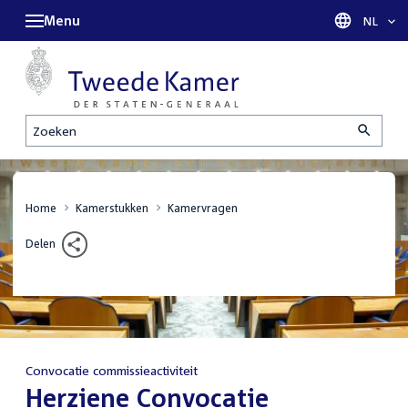
Menu
Taal sel
NL
Zoeken
Home
Kamerstukken
Kamervragen
Delen
Convocatie commissieactiviteit
:
Herziene Convocatie