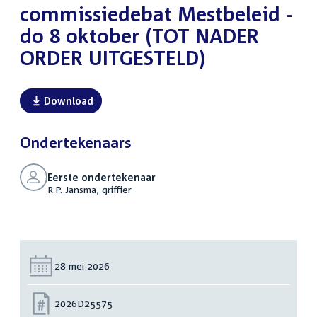
commissiedebat Mestbeleid -
do 8 oktober (TOT NADER
ORDER UITGESTELD)
Download
Ondertekenaars
Eerste ondertekenaar
R.P. Jansma, griffier
Datum:
28 mei 2026
Nummer:
2026D25575