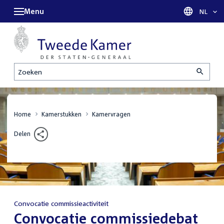
Menu
Taal sel
NL
Zoeken
Home
Kamerstukken
Kamervragen
Delen
Convocatie commissieactiviteit
:
Convocatie commissiedebat