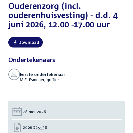
Ouderenzorg (incl.
ouderenhuisvesting) - d.d. 4
juni 2026, 12.00 -17.00 uur
Download
Ondertekenaars
Eerste ondertekenaar
M.E. Esmeijer, griffier
Datum:
28 mei 2026
Nummer:
2026D25538