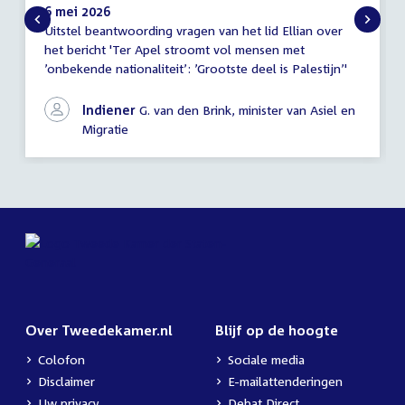
6 mei 2026
Uitstel beantwoording vragen van het lid Ellian over
Mededeling
het bericht 'Ter Apel stroomt vol mensen met
(uitstel
’onbekende nationaliteit’: ’Grootste deel is Palestijn’'
antwoord)
Indiener
G. van den Brink, minister van Asiel en
Migratie
Over Tweedekamer.nl
Blijf op de hoogte
Colofon
Sociale media
Disclaimer
E-mailattenderingen
Uw privacy
Debat Direct