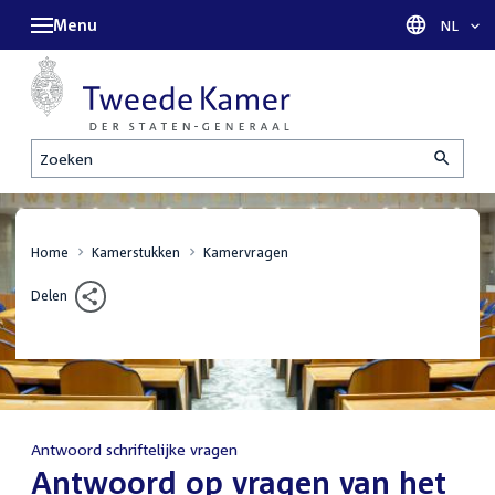
Menu
Taal sel
NL
Zoeken
Home
Kamerstukken
Kamervragen
Delen
Antwoord schriftelijke vragen
:
Antwoord op vragen van het