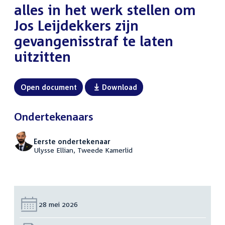
alles in het werk stellen om
Jos Leijdekkers zijn
gevangenisstraf te laten
uitzitten
Open document
Download
Ondertekenaars
Eerste ondertekenaar
Ulysse Ellian, Tweede Kamerlid
Datum:
28 mei 2026