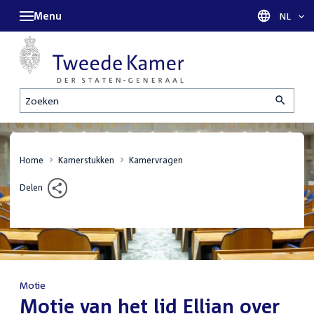
Menu
Taal sel
NL
Zoeken
Home
Kamerstukken
Kamervragen
Delen
Motie
:
Motie van het lid Ellian over