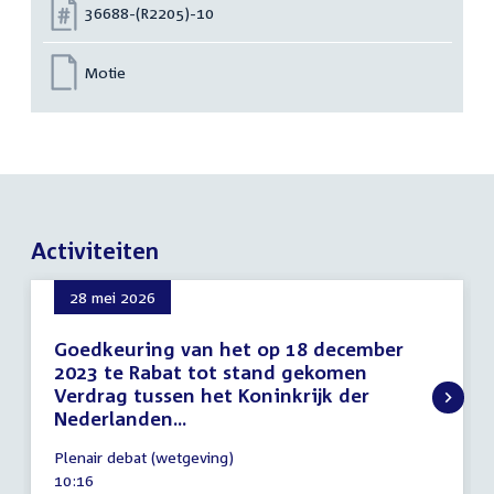
Nummer:
36688-(R2205)-10
Motie
Activiteiten
28 mei 2026
Goedkeuring van het op 18 december
2023 te Rabat tot stand gekomen
Verdrag tussen het Koninkrijk der
Nederlanden...
28
Plenair debat (wetgeving)
mei
Tijd
10:16
2026