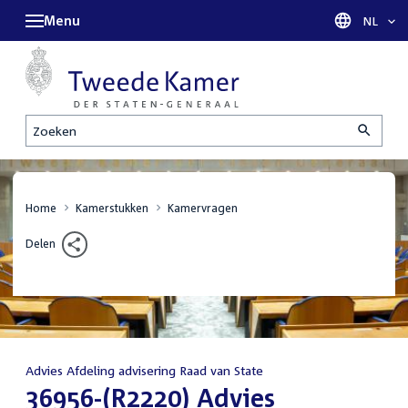
Menu
Taal sel
NL
Zoeken
Home
Kamerstukken
Kamervragen
Delen
Advies Afdeling advisering Raad van State
:
36956-(R2220) Advies