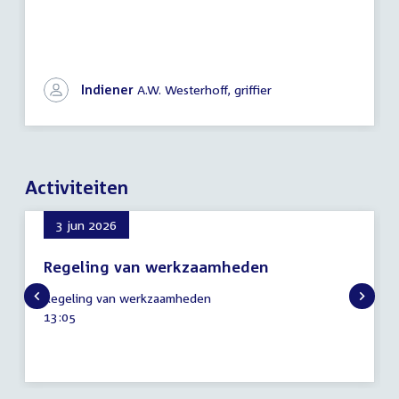
Indiener
A.W. Westerhoff, griffier
Activiteiten
3 jun 2026
Regeling van werkzaamheden
3
Regeling van werkzaamheden
juni
Tijd
13:05
2026
activiteit: