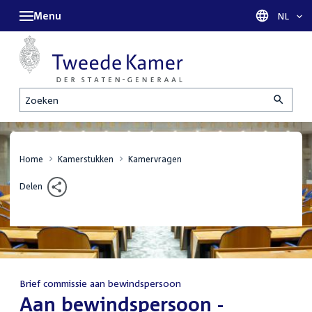
Menu
Taal sel
NL
Zoeken
Home
Kamerstukken
Kamervragen
Delen
Brief commissie aan bewindspersoon
:
Aan bewindspersoon -