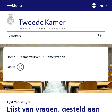
Menu
Taal sel
NL
Zoeken
Home
Kamerstukken
Kamervragen
Delen
Lijst van vragen
:
Lijst van vragen, gesteld aan