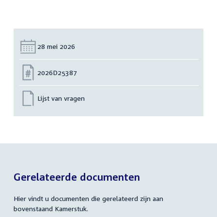
Datum:
28 mei 2026
Nummer:
2026D25387
Lijst van vragen
Gerelateerde documenten
Hier vindt u documenten die gerelateerd zijn aan
bovenstaand Kamerstuk.