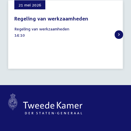
21 mei 2026
Regeling van werkzaamheden
21
Regeling van werkzaamheden
mei
Tijd
14:10
2026
activiteit: