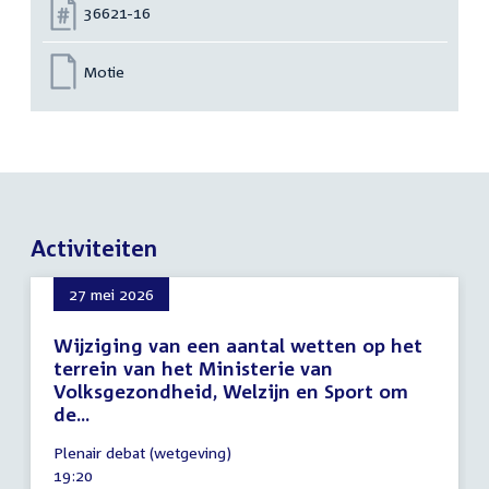
Nummer:
36621-16
Motie
Activiteiten
27 mei 2026
Wijziging van een aantal wetten op het
terrein van het Ministerie van
Volksgezondheid, Welzijn en Sport om
de...
27
Plenair debat (wetgeving)
mei
Tijd
19:20
2026