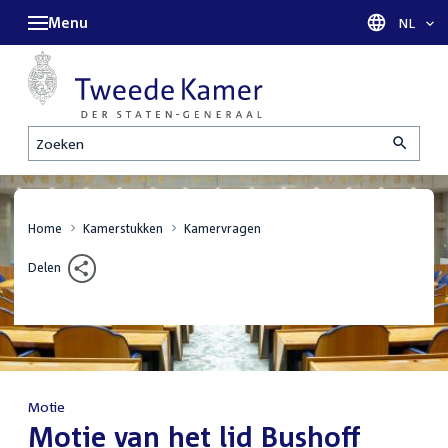
Menu
Taal sel
NL
Zoeken
Home
Kamerstukken
Kamervragen
Delen
Motie
:
Motie van het lid Bushoff