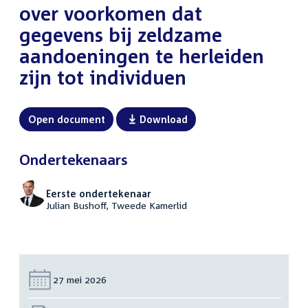
over voorkomen dat
gegevens bij zeldzame
aandoeningen te herleiden
zijn tot individuen
Open document
Download
Ondertekenaars
Eerste ondertekenaar
Julian Bushoff, Tweede Kamerlid
Datum:
27 mei 2026