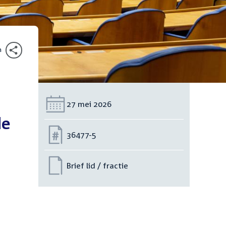
n
Datum:
27 mei 2026
de
Nummer:
36477-5
Brief lid / fractie