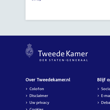
2025
activiteit:
Over Tweedekamer.nl
Blijf 
Colofon
Soci
Disclaimer
E-ma
Uw privacy
Deba
Cookies