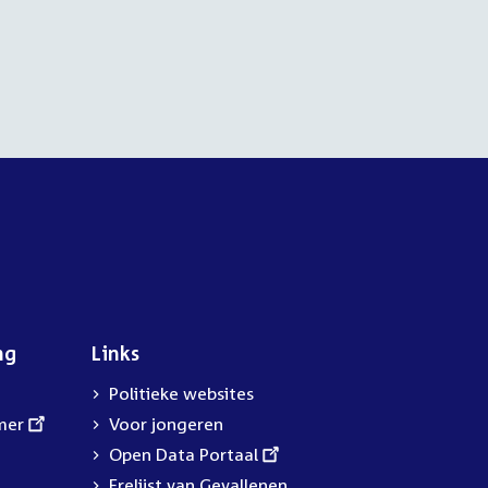
ng
Links
Politieke websites
mer
Voor jongeren
External
Open Data Portaal
link:
Erelijst van Gevallenen