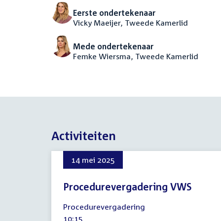
Eerste ondertekenaar
Vicky Maeijer, Tweede Kamerlid
Mede ondertekenaar
Femke Wiersma, Tweede Kamerlid
Activiteiten
14 mei 2025
Procedurevergadering VWS
14
Procedurevergadering
mei
Tijd
10:15