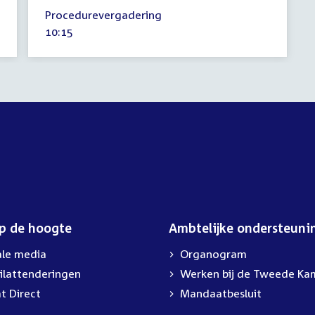
10
Procedurevergadering
juni
Tijd
10:15
2026
activiteit:
op de hoogte
Ambtelijke ondersteuni
ale media
Organogram
ilattenderingen
External
Werken bij de Tweede Ka
link:
t Direct
Mandaatbesluit