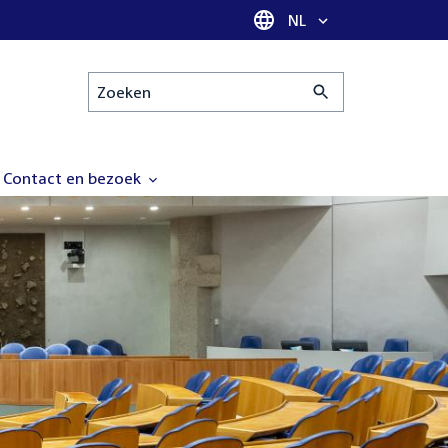
Taal selectie
NL
Zoeken
Contact en bezoek