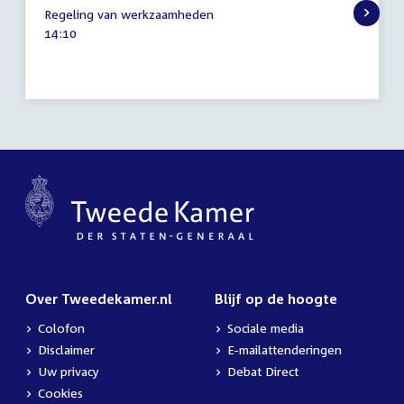
21
Regeling van werkzaamheden
mei
Tijd
14:10
2026
activiteit:
Over Tweedekamer.nl
Blijf op de hoogte
Colofon
Sociale media
Disclaimer
E-mailattenderingen
Uw privacy
Debat Direct
Cookies