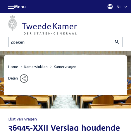
Menu
Taal sel
NL
Zoeken
Home
Kamerstukken
Kamervragen
Delen
Lijst van vragen
:
36945-XXII Verslag houdende