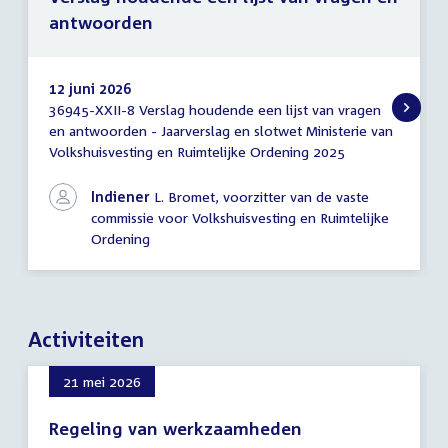
antwoorden
12 juni 2026
36945-XXII-8 Verslag houdende een lijst van vragen
Verslag
en antwoorden - Jaarverslag en slotwet Ministerie van
houdende
Volkshuisvesting en Ruimtelijke Ordening 2025
een
lijst
van
Indiener
L. Bromet, voorzitter van de vaste
vragen
commissie voor Volkshuisvesting en Ruimtelijke
en
Ordening
antwoorden
Activiteiten
21 mei 2026
Regeling van werkzaamheden