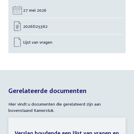
Datum:
27 mei 2026
Nummer:
2026D25362
Lijst van vragen
Gerelateerde documenten
Hier vindt u documenten die gerelateerd zijn aan
bovenstaand Kamerstuk.
Verslag houdende een lijst van vragen en