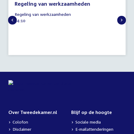
Regeling van werkzaamheden
21
Regeling van werkzaamheden
mei
Tijd
14:10
2026
activiteit:
Over Tweedekamer.nl
Blijf op de hoogte
Colofon
Sociale media
Disclaimer
E-mailattenderingen