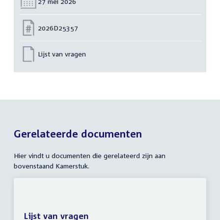
Datum:
27 mei 2026
Nummer:
2026D25357
Lijst van vragen
Gerelateerde documenten
Hier vindt u documenten die gerelateerd zijn aan
bovenstaand Kamerstuk.
Lijst van vragen