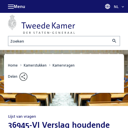
Menu
Taal sel
NL
Zoeken
Home
Kamerstukken
Kamervragen
Delen
Lijst van vragen
:
36945-VI Verslag houdende