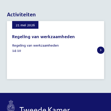
Activiteiten
21 mei 2026
Regeling van werkzaamheden
21
Regeling van werkzaamheden
mei
Tijd
14:10
2026
activiteit: