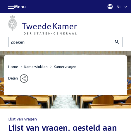
Menu
Taal sel
NL
Zoeken
Home
Kamerstukken
Kamervragen
Delen
Lijst van vragen
:
Lijst van vragen, gesteld aan