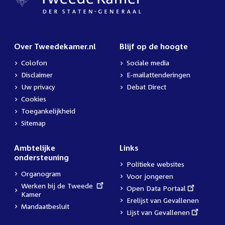
Over Tweedekamer.nl
Blijf op de hoogte
Colofon
Sociale media
Disclaimer
E-mailattenderingen
Uw privacy
Debat Direct
Cookies
Toegankelijkheid
Sitemap
Ambtelijke
Links
ondersteuning
Politieke websites
Organogram
Voor jongeren
External
Werken bij de Tweede
External
Open Data Portaal
link:
Kamer
link:
Erelijst van Gevallenen
Mandaatbesluit
External
Lijst van Gevallenen
link: