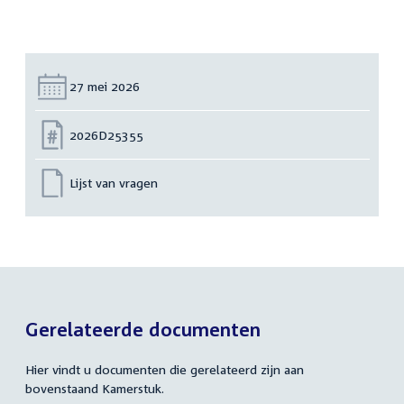
Datum:
27 mei 2026
Nummer:
2026D25355
Lijst van vragen
Gerelateerde documenten
Hier vindt u documenten die gerelateerd zijn aan
bovenstaand Kamerstuk.