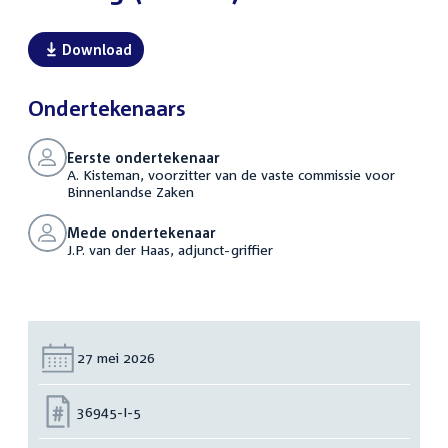
Download
Ondertekenaars
Eerste ondertekenaar
A. Kisteman, voorzitter van de vaste commissie voor
Binnenlandse Zaken
Mede ondertekenaar
J.P. van der Haas, adjunct-griffier
Datum:
27 mei 2026
Nummer:
36945-I-5