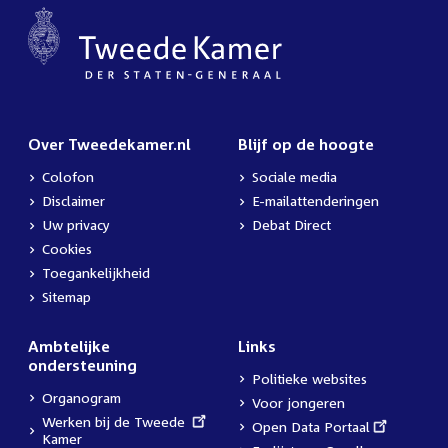
Over Tweedekamer.nl
Blijf op de hoogte
Colofon
Sociale media
Disclaimer
E-mailattenderingen
Uw privacy
Debat Direct
Cookies
Toegankelijkheid
Sitemap
Ambtelijke
Links
ondersteuning
Politieke websites
Organogram
Voor jongeren
External
Werken bij de Tweede
External
Open Data Portaal
link:
Kamer
link: