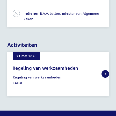
Indiener
R.A.A. Jetten, minister van Algemene
Zaken
Activiteiten
21 mei 2026
Regeling van werkzaamheden
21
Regeling van werkzaamheden
mei
Tijd
14:10
2026
activiteit: