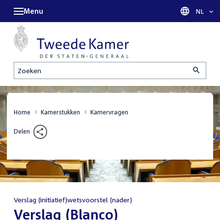
Menu
Taal sel
NL
Zoeken
Home
Kamerstukken
Kamervragen
Delen
Verslag (initiatief)wetsvoorstel (nader)
:
Verslag (Blanco)