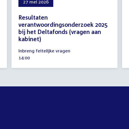
27 mei 2026
Resultaten
verantwoordingsonderzoek 2025
bij het Deltafonds (vragen aan
kabinet)
27
Inbreng feitelijke vragen
mei
Tijd
14:00
2026
activiteit: