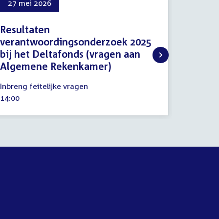
27 mei 2026
3 jun 
Resultaten
Proced
verantwoordingsonderzoek 2025
Infras
bij het Deltafonds (vragen aan
3
Procedu
Algemene Rekenkamer)
juni
Tijd
10:15
2026
27
activitei
Inbreng feitelijke vragen
mei
Tijd
14:00
2026
activiteit: