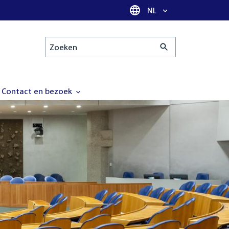
Taal selectie
NL
Zoeken
Contact en bezoek