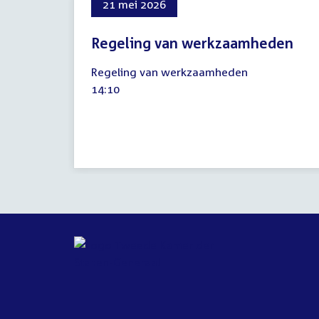
21 mei 2026
Regeling van werkzaamheden
21
Regeling van werkzaamheden
mei
Tijd
14:10
2026
activiteit: