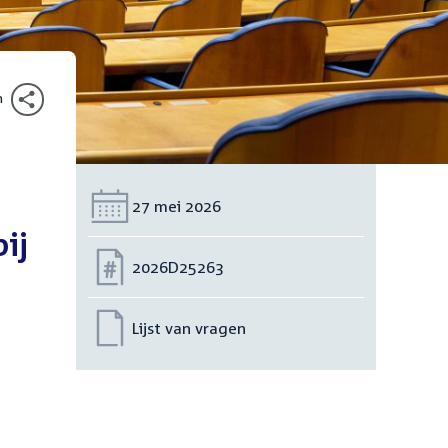
n
Datum:
27 mei 2026
ij
Nummer:
2026D25263
Lijst van vragen