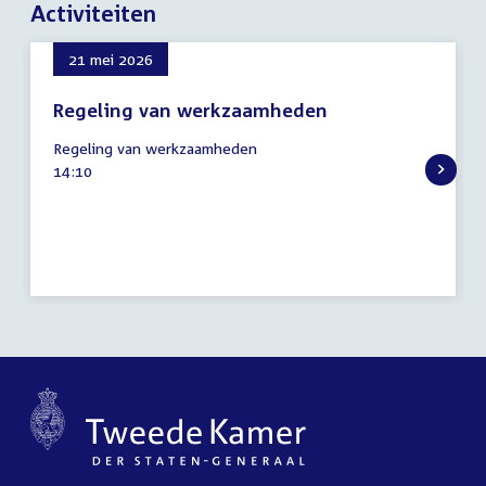
Activiteiten
21 mei 2026
Regeling van werkzaamheden
21
Regeling van werkzaamheden
mei
Tijd
14:10
2026
activiteit: