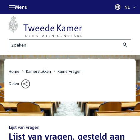
Menu
Taal sel
NL
Zoeken
Home
Kamerstukken
Kamervragen
Delen
Lijst van vragen
:
Lijst van vragen, gesteld aan