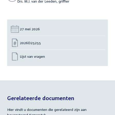
Drs. M.J. van der Leeden, griffier
Datum:
27 mei 2026
Nummer:
2026D25255
Lijst van vragen
Gerelateerde documenten
Hier vindt u documenten die gerelateerd zijn aan
bovenstaand Kamerstuk.