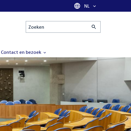
Taal selectie
NL
Zoeken
Contact en bezoek