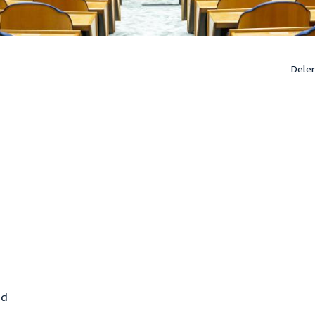
Dele
id