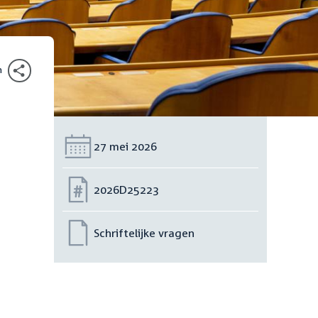
n
Datum:
27 mei 2026
Nummer:
2026D25223
Schriftelijke vragen