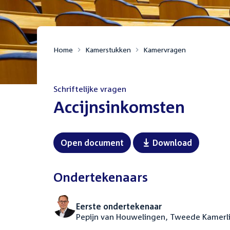
Home
Kamerstukken
Kamervragen
Schriftelijke vragen
:
Accijnsinkomsten
Open document
Download
Ondertekenaars
Eerste ondertekenaar
Pepijn van Houwelingen, Tweede Kamerl