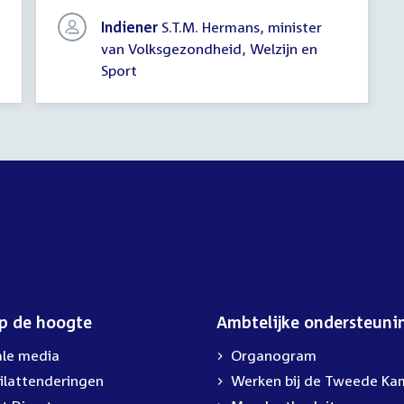
antwoord)
Indiener
S.T.M. Hermans, minister
van Volksgezondheid, Welzijn en
Sport
op de hoogte
Ambtelijke ondersteuni
ale media
Organogram
ilattenderingen
External
Werken bij de Tweede Ka
link: