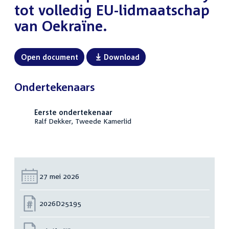
tot volledig EU-lidmaatschap
van Oekraïne.
Open document
Download
Ondertekenaars
Eerste ondertekenaar
Ralf Dekker, Tweede Kamerlid
Datum:
27 mei 2026
Nummer:
2026D25195