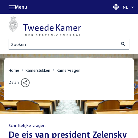
Menu
Taal sel
NL
Zoeken
Home
Kamerstukken
Kamervragen
Delen
Schriftelijke vragen
:
De eis van president Zelensky