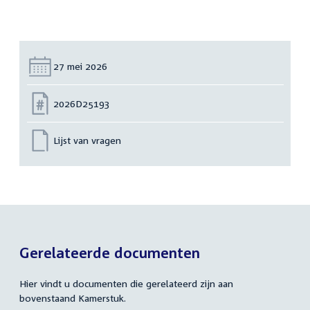
Datum:
27 mei 2026
Nummer:
2026D25193
Lijst van vragen
Gerelateerde documenten
Hier vindt u documenten die gerelateerd zijn aan
bovenstaand Kamerstuk.