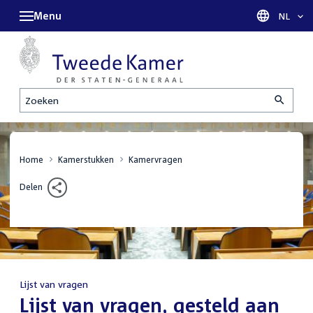
Menu
Taal sel
NL
Zoeken
Home
Kamerstukken
Kamervragen
Delen
Lijst van vragen
:
Lijst van vragen, gesteld aan