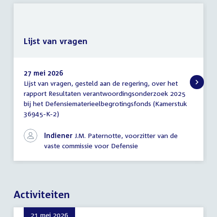
Lijst van vragen
27 mei 2026
Lijst van vragen, gesteld aan de regering, over het
Lijst
rapport Resultaten verantwoordingsonderzoek 2025
van
bij het Defensiematerieelbegrotingsfonds (Kamerstuk
vragen
36945-K-2)
Indiener
J.M. Paternotte, voorzitter van de
vaste commissie voor Defensie
Activiteiten
21 mei 2026