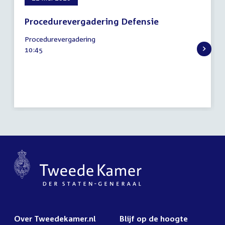
Procedurevergadering Defensie
21
Procedurevergadering
mei
Tijd
10:45
2026
activiteit:
Over Tweedekamer.nl
Blijf op de hoogte