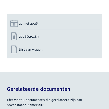
Datum:
27 mei 2026
Nummer:
2026D25189
Lijst van vragen
Gerelateerde documenten
Hier vindt u documenten die gerelateerd zijn aan
bovenstaand Kamerstuk.