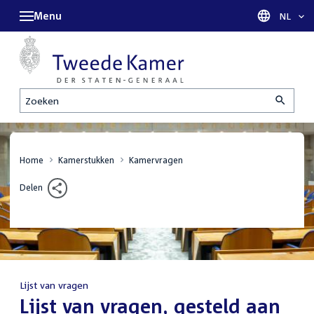
Menu
Taal sel
NL
Zoeken
Home
Kamerstukken
Kamervragen
Delen
Lijst van vragen
:
Lijst van vragen, gesteld aan