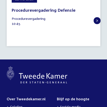
Procedurevergadering Defensie
21
Procedurevergadering
mei
Tijd
10:45
2026
activiteit:
Over Tweedekamer.nl
Blijf op de hoogte
Colofon
Sociale media