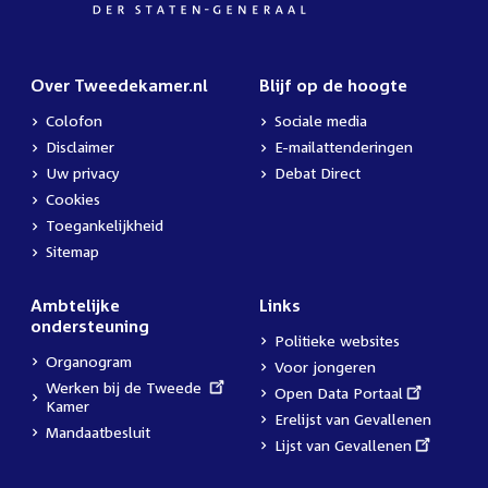
Over Tweedekamer.nl
Blijf op de hoogte
Colofon
Sociale media
Disclaimer
E-mailattenderingen
Uw privacy
Debat Direct
Cookies
Toegankelijkheid
Sitemap
Ambtelijke
Links
ondersteuning
Politieke websites
Organogram
Voor jongeren
External
Werken bij de Tweede
External
Open Data Portaal
link:
Kamer
link:
Erelijst van Gevallenen
Mandaatbesluit
External
Lijst van Gevallenen
link: