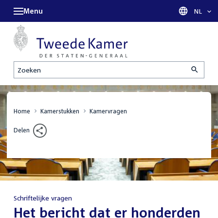
Menu
Taal sel
NL
Zoeken
Home
Kamerstukken
Kamervragen
Delen
Schriftelijke vragen
:
Het bericht dat er honderden