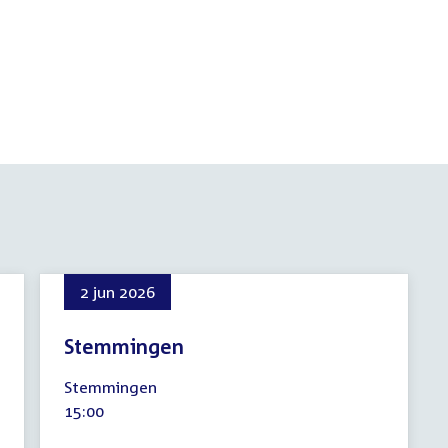
2 jun 2026
Stemmingen
2
Stemmingen
juni
Tijd
15:00
2026
activiteit: