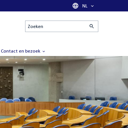
Taal selectie
NL
Zoeken
Contact en bezoek