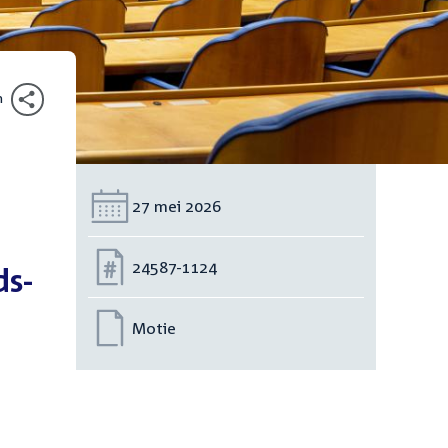
n
Datum:
27 mei 2026
Nummer:
24587-1124
ds-
Motie