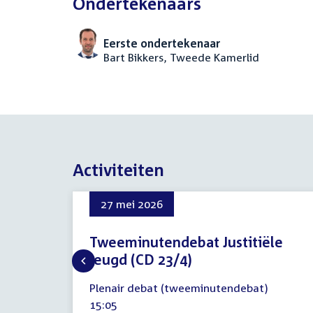
Ondertekenaars
Eerste ondertekenaar
Bart Bikkers, Tweede Kamerlid
Activiteiten
27 mei 2026
Tweeminutendebat Justitiële
jeugd (CD 23/4)
27
Plenair debat (tweeminutendebat)
mei
Tijd
15:05
2026