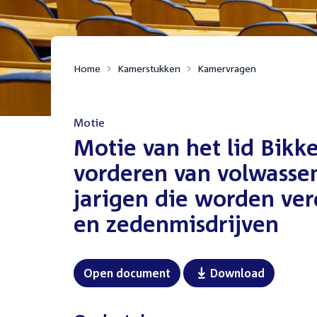
Home
Kamerstukken
Kamervragen
Motie
:
Motie van het lid Bikk
vorderen van volwassen
jarigen die worden ver
en zedenmisdrijven
Open document
Download