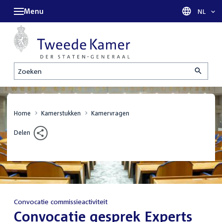
Menu
Taal sel
NL
Zoeken
Home
Kamerstukken
Kamervragen
Delen
Convocatie commissieactiviteit
:
Convocatie gesprek Experts