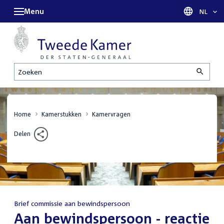
Menu
Taal sel
NL
Zoeken
Home
Kamerstukken
Kamervragen
Delen
Brief commissie aan bewindspersoon
:
Aan bewindspersoon - reactie