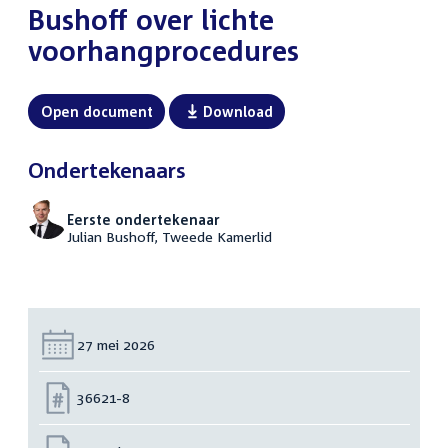
Bushoff over lichte
voorhangprocedures
Open document
Download
Ondertekenaars
Eerste ondertekenaar
Julian Bushoff, Tweede Kamerlid
Datum:
27 mei 2026
Nummer:
36621-8