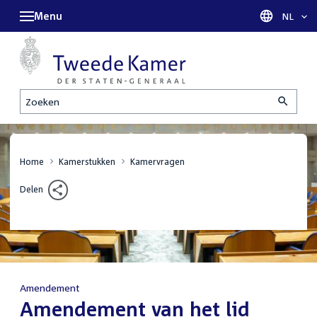
Menu
Taal sel
NL
Zoeken
Home
Kamerstukken
Kamervragen
Delen
Amendement
:
Amendement van het lid