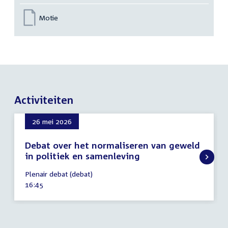
Motie
Activiteiten
26 mei 2026
Debat over het normaliseren van geweld
in politiek en samenleving
26
Plenair debat (debat)
mei
Tijd
16:45
2026
activiteit: