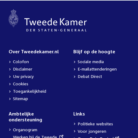
Over Tweedekamer.nl
Blijf op de hoogte
Colofon
Sociale media
Disclaimer
E-mailattenderingen
Uw privacy
Debat Direct
Cookies
Toegankelijkheid
Sitemap
Ambtelijke
Links
ondersteuning
Politieke websites
Organogram
Voor jongeren
External
Werken bij de Tweede