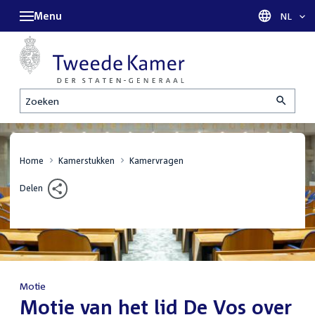
Menu
Taal sel
NL
Zoeken
Home
Kamerstukken
Kamervragen
Delen
Motie
:
Motie van het lid De Vos over