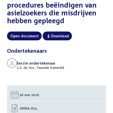
procedures beëindigen van
asielzoekers die misdrijven
hebben gepleegd
Open document
Download
Ondertekenaars
Eerste ondertekenaar
L.G. de Vos, Tweede Kamerlid
Datum:
26 mei 2026
Nummer:
28684-855