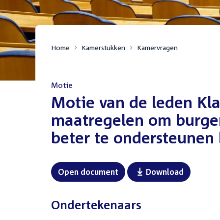
Home
Kamerstukken
Kamervragen
Motie
:
Motie van de leden Kl
maatregelen om burgem
beter te ondersteunen b
Open document
Download
Ondertekenaars