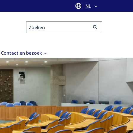
Taal selectie
NL
Zoeken
Contact en bezoek