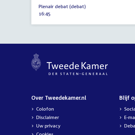
26
Plenair debat (debat)
mei
Tijd
16:45
2026
activiteit:
Over Tweedekamer.nl
Blijf 
Colofon
Soci
Disclaimer
E-ma
Uw privacy
Deba
Cookies