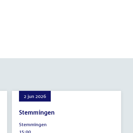
2 jun 2026
Stemmingen
2
Stemmingen
juni
Tijd
15:00