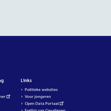
ng
Links
Politieke websites
mer
Voor jongeren
External
Open Data Portaal
link:
Erelijst van Gevallenen