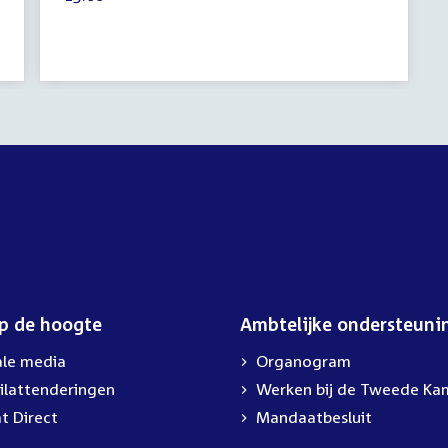
2026
activiteit:
op de hoogte
Ambtelijke ondersteuni
ale media
Organogram
ilattenderingen
External
Werken bij de Tweede Ka
link:
t Direct
Mandaatbesluit