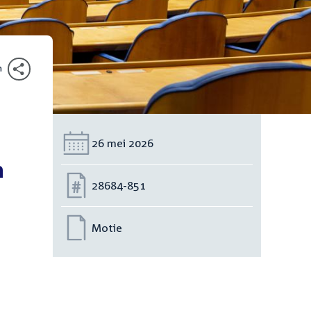
n
Datum:
26 mei 2026
n
Nummer:
28684-851
Motie