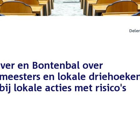
Dele
aver en Bontenbal over
eesters en lokale driehoeke
ij lokale acties met risico's