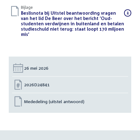
Bijlage
Download
Beslisnota bij Uitstel beantwoording vragen
bestand:
van het lid De Beer over het bericht ‘Oud-
studenten verdwijnen in buitenland en betalen
studieschuld niet terug: staat loopt 170 miljoen
mis’
(PDF)
Datum:
26 mei 2026
Nummer:
2026D24841
Mededeling (uitstel antwoord)