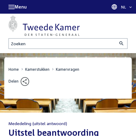
Menu
Taal sel
NL
Zoeken
Home
Kamerstukken
Kamervragen
Delen
Mededeling (uitstel antwoord)
:
Uitstel beantwoording