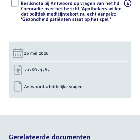
Download
Beslisnota bij Antwoord op vragen van het lid
bestand:
Coenradie over het bericht 'Apothekers willen
dat politiek medicijntekort nu echt aanpakt:
'Gezondheid patiënten staat op het spel''
(PDF)
Datum:
26 mei 2026
Nummer:
2026D24787
Antwoord schriftelijke vragen
Gerelateerde documenten