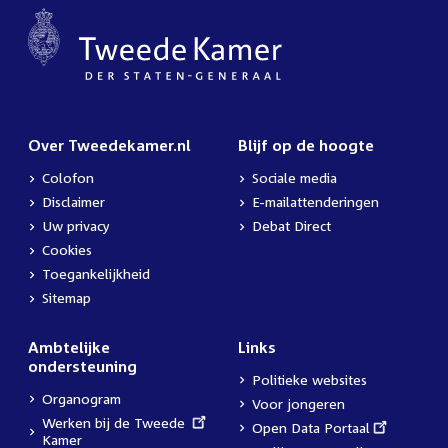
Over Tweedekamer.nl
Blijf op de hoogte
Colofon
Sociale media
Disclaimer
E-mailattenderingen
Uw privacy
Debat Direct
Cookies
Toegankelijkheid
Sitemap
Ambtelijke
Links
ondersteuning
Politieke websites
Organogram
Voor jongeren
External
Werken bij de Tweede
External
Open Data Portaal
link:
Kamer
link: