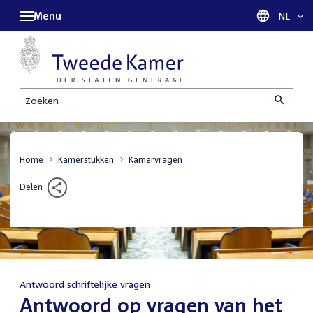
Menu
Taal sel
NL
Zoeken
Home
Kamerstukken
Kamervragen
Delen
Antwoord schriftelijke vragen
:
Antwoord op vragen van het