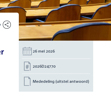
n
er
Datum:
26 mei 2026
Nummer:
2026D24770
Mededeling (uitstel antwoord)