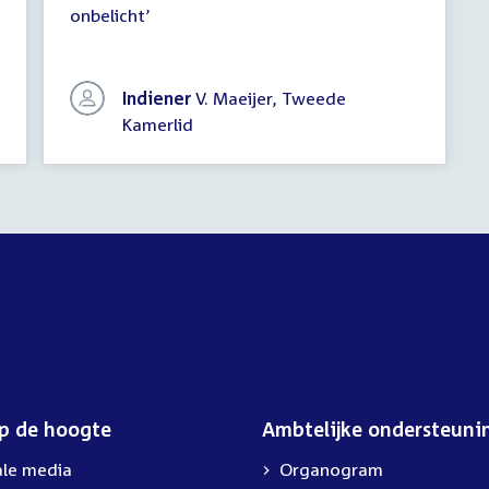
onbelicht’
vragen
Indiener
V. Maeijer, Tweede
Kamerlid
op de hoogte
Ambtelijke ondersteuni
ale media
Organogram