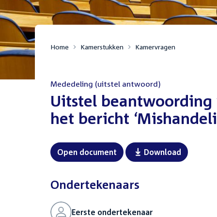
Home
Kamerstukken
Kamervragen
Mededeling (uitstel antwoord)
:
Uitstel beantwoording 
het bericht ‘Mishandel
Open document
Download
Ondertekenaars
Eerste ondertekenaar