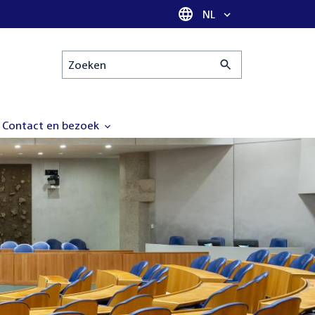
Taal selectie
NL
Zoeken
Contact en bezoek