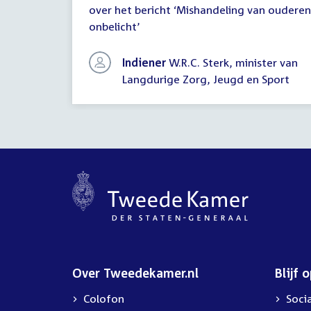
over het bericht ‘Mishandeling van ouderen
schriftelijke
onbelicht’
vragen
Indiener
W.R.C. Sterk, minister van
Langdurige Zorg, Jeugd en Sport
Over Tweedekamer.nl
Blijf 
Colofon
Soci