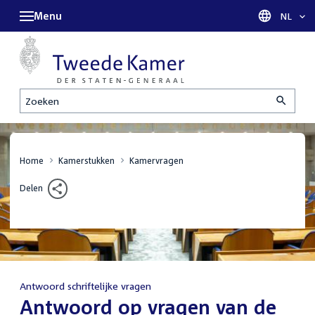
Menu
Taal sel
NL
Zoeken
Home
Kamerstukken
Kamervragen
Delen
Antwoord schriftelijke vragen
:
Antwoord op vragen van de