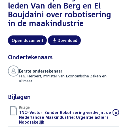
leden Van den Berg en El
Boujdaini over robotisering
in de maakindustrie
Open document
Download
Ondertekenaars
Eerste ondertekenaar
H.G. Herbert, minister van Economische Zaken en
Klimaat
Bijlagen
Bijlage
Download
TNO-Vector 'Zonder Robotisering verdwijnt de
bestand:
Nederlandse Maakindustrie: Urgentie actie is
Noodzakelijk
(PDF)