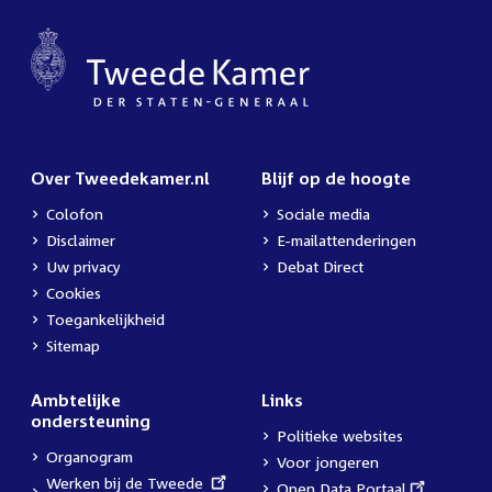
Over Tweedekamer.nl
Blijf op de hoogte
Colofon
Sociale media
Disclaimer
E-mailattenderingen
Uw privacy
Debat Direct
Cookies
Toegankelijkheid
Sitemap
Ambtelijke
Links
ondersteuning
Politieke websites
Organogram
Voor jongeren
External
Werken bij de Tweede
External
Open Data Portaal