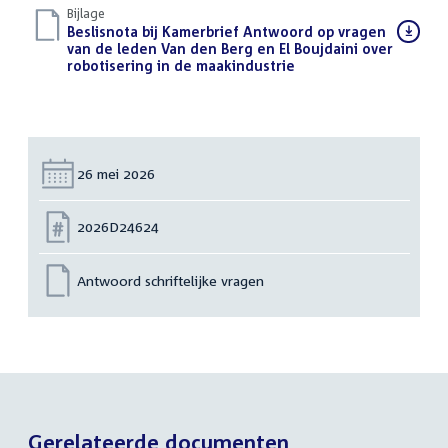
Bijlage
Download
Beslisnota bij Kamerbrief Antwoord op vragen
bestand:
van de leden Van den Berg en El Boujdaini over
robotisering in de maakindustrie
(PDF)
Datum:
26 mei 2026
Nummer:
2026D24624
Antwoord schriftelijke vragen
Gerelateerde documenten