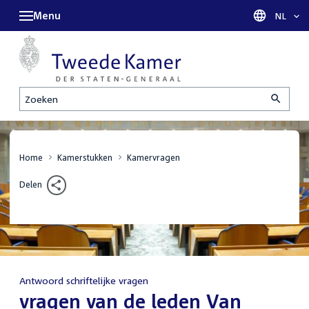
Menu
Taal sel
NL
Zoeken
Home
Kamerstukken
Kamervragen
Delen
Antwoord schriftelijke vragen
:
vragen van de leden Van