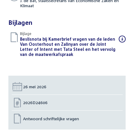
J. de Bat, staatssecretaris van Economische Zaken en
Klimaat
Bijlagen
Bijlage
Download
Beslisnota bij Kamerbrief vragen van de leden
bestand:
Van Oosterhout en Zalinyan over de Joint
Letter of Intent met Tata Steel en het vervolg
van de maatwerkafspraak
(PDF)
Datum:
26 mei 2026
Nummer:
2026D24606
Antwoord schriftelijke vragen