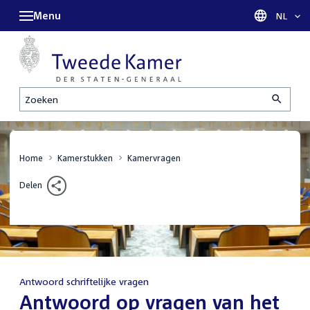
Menu
Taal sel
NL
Zoeken
Home
Kamerstukken
Kamervragen
Delen
Antwoord schriftelijke vragen
:
Antwoord op vragen van het