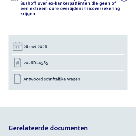
bestand:
Bushoff over ex-kankerpatiënten die geen of
een extreem dure overlijdensrisicoverzekering
krijgen
(PDF)
Datum:
26 mei 2026
Nummer:
2026D24585
Antwoord schriftelijke vragen
Gerelateerde documenten