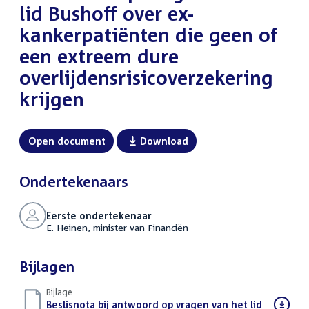
lid Bushoff over ex-
kankerpatiënten die geen of
een extreem dure
overlijdensrisicoverzekering
krijgen
Open document
Download
Ondertekenaars
Eerste ondertekenaar
E. Heinen, minister van Financiën
Bijlagen
Bijlage
Download
Beslisnota bij antwoord op vragen van het lid