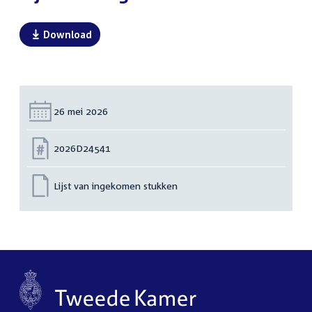
Download
Datum:
26 mei 2026
Nummer:
2026D24541
Lijst van ingekomen stukken