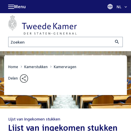
Menu
Taal sel
NL
Zoeken
Home
Kamerstukken
Kamervragen
Delen
Lijst van ingekomen stukken
:
Lijst van ingekomen stukken