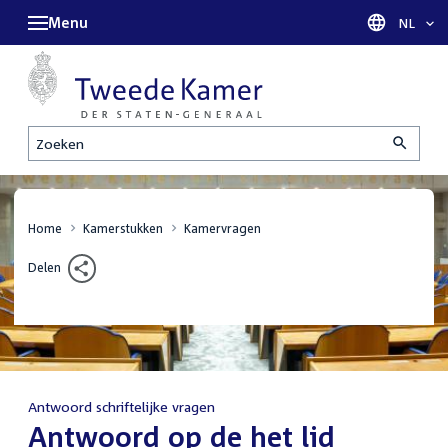
Menu
Taal sel
NL
Zoeken
Home
Kamerstukken
Kamervragen
Delen
Antwoord schriftelijke vragen
:
Antwoord op de het lid