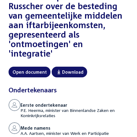
Russcher over de besteding
van gemeentelijke middelen
aan iftarbijeenkomsten,
gepresenteerd als
'ontmoetingen' en
'integratie'
Open document
Download
Ondertekenaars
Eerste ondertekenaar
P.E. Heerma, minister van Binnenlandse Zaken en
Koninkrijksrelaties
Mede namens
A.A. Aartsen, minister van Werk en Participatie