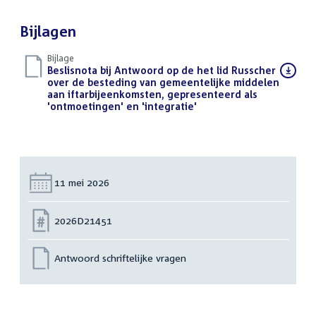
Bijlagen
Bijlage
Download
Beslisnota bij Antwoord op de het lid Russcher
bestand:
over de besteding van gemeentelijke middelen
aan iftarbijeenkomsten, gepresenteerd als
'ontmoetingen' en 'integratie'
(PDF)
Datum:
11 mei 2026
Nummer:
2026D21451
Antwoord schriftelijke vragen