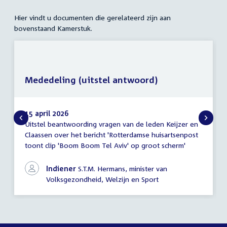
Hier vindt u documenten die gerelateerd zijn aan
bovenstaand Kamerstuk.
Mededeling (uitstel antwoord)
15 april 2026
Uitstel beantwoording vragen van de leden Keijzer en
Mededeling
Claassen over het bericht 'Rotterdamse huisartsenpost
(uitstel
toont clip 'Boom Boom Tel Aviv' op groot scherm'
antwoord)
Indiener
S.T.M. Hermans, minister van
Volksgezondheid, Welzijn en Sport