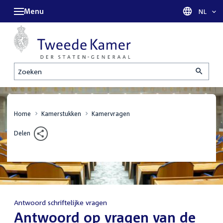
Menu
Taal sel
NL
Zoeken
Home
Kamerstukken
Kamervragen
Delen
Antwoord schriftelijke vragen
:
Antwoord op vragen van de