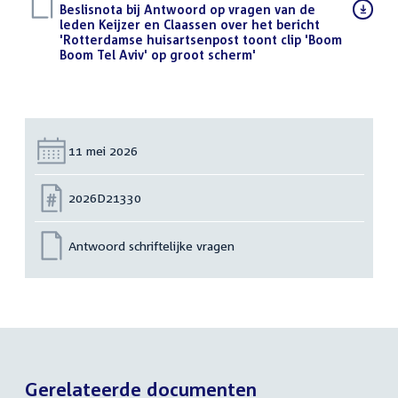
Download
Beslisnota bij Antwoord op vragen van de
bestand:
leden Keijzer en Claassen over het bericht
'Rotterdamse huisartsenpost toont clip 'Boom
Boom Tel Aviv' op groot scherm'
(PDF)
Datum:
11 mei 2026
Nummer:
2026D21330
Antwoord schriftelijke vragen
Gerelateerde documenten