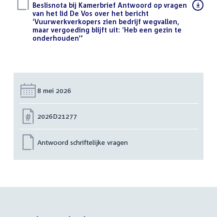
Download
Beslisnota bij Kamerbrief Antwoord op vragen
bestand:
van het lid De Vos over het bericht
‘Vuurwerkverkopers zien bedrijf wegvallen,
maar vergoeding blijft uit: ‘Heb een gezin te
onderhouden’'
(PDF)
Datum:
8 mei 2026
Nummer:
2026D21277
Antwoord schriftelijke vragen