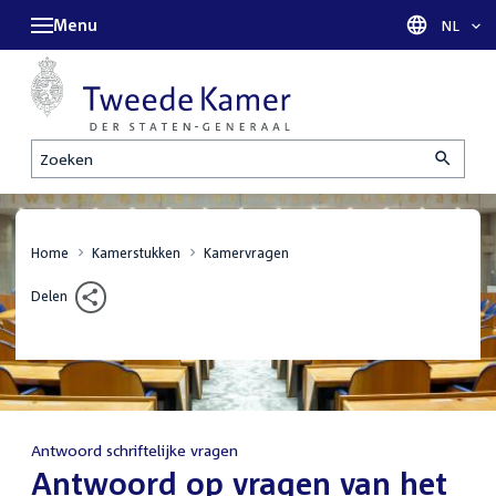
Menu
Taal sel
NL
Zoeken
Home
Kamerstukken
Kamervragen
Delen
Antwoord schriftelijke vragen
:
Antwoord op vragen van het